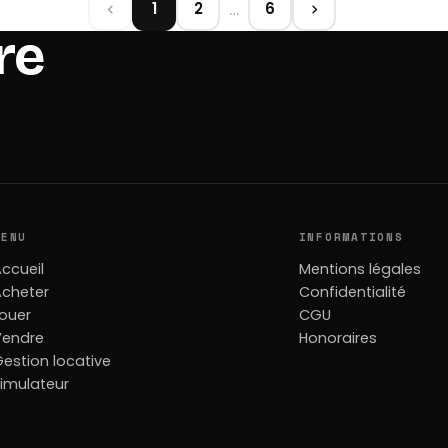
…
1
2
6
re
MENU
INFORMATIONS
ccueil
Mentions légales
Acheter
Confidentialité
ouer
CGU
Vendre
Honoraires
estion locative
imulateur