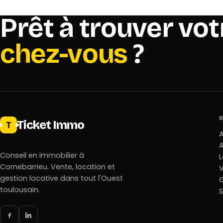
Prêt à trouver vot
chez-vous
?
Ticket Immo
T
A
Conseil en immobilier à
L
Cornebarrieu. Vente, location et
gestion locative dans tout l'Ouest
G
toulousain.
S