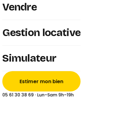
COUP DE CŒUR
Vendre
4 ch.
1 sdb
134 m²
3 009 m² terrain
Gestion locative
399 900 €
Simulateur
Estimer mon bien
4 ch.
1 sdb
115 m²
1 298 m² terrain
05 61 30 38 69
· Lun–Sam 9h–19h
412 000 €